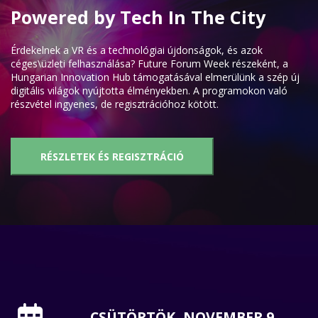
Powered by Tech In The City
Érdekelnek a VR és a technológiai újdonságok, és azok
céges\üzleti felhasználása? Future Forum Week részeként, a
Hungarian Innovation Hub támogatásával elmerülünk a szép új
digitális világok nyújtotta élményekben. A programokon való
részvétel ingyenes, de regisztrációhoz kötött.
RÉSZLETEK ÉS REGISZTRÁCIÓ
CSÜTÖRTÖK, NOVEMBER 9.