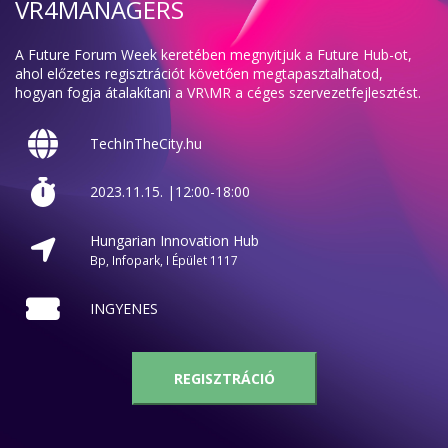
VR4MANAGERS
A Future Forum Week keretében megnyitjuk a Future Hub-ot,
ahol előzetes regisztrációt követően megtapasztalhatod,
hogyan fogja átalakítani a VR\MR a céges szervezetfejlesztést.
TechInTheCity.hu
2023.11.15. |12:00-18:00
Hungarian Innovation Hub
Bp, Infopark, I Épület 1117
INGYENES
REGISZTRÁCIÓ