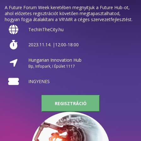
A Future Forum Week keretében megnyitjuk a Future Hub-ot,
ahol előzetes regisztrációt követően megtapasztalhatod,
hogyan fogja átalakítani a VR\MR a céges szervezetfejlesztést.
TechInTheCity.hu
2023.11.14. |12:00-18:00
Hungarian Innovation Hub
Bp, Infopark, I Épület 1117
INGYENES
REGISZTRÁCIÓ