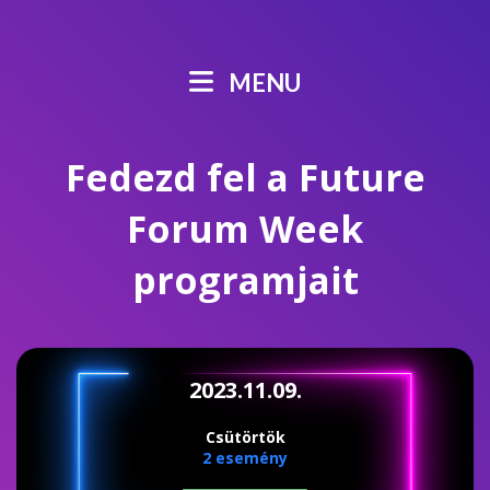
MENU
Fedezd fel a Future
Forum Week
programjait
2023.11.09.
Csütörtök
2 esemény